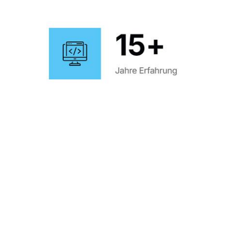
Unser Expertenteam
Fachwissen, Akkuratesse und Kreativität – das Team von Kedar
& Partner Werbetechnik vereint Planung, Design, Websites &
Werbemittel.