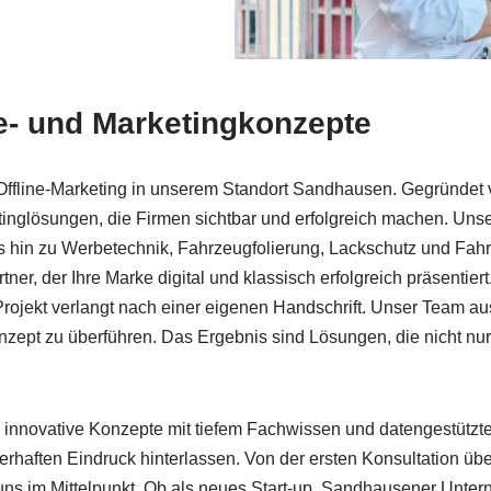
be- und Marketingkonzepte
d Offline-Marketing in unserem Standort Sandhausen. Gegründet 
tinglösungen, die Firmen sichtbar und erfolgreich machen. Un
 hin zu Werbetechnik, Fahrzeugfolierung, Lackschutz und Fah
er, der Ihre Marke digital und klassisch erfolgreich präsentier
Projekt verlangt nach einer eigenen Handschrift. Unser Team a
onzept zu überführen. Das Ergebnis sind Lösungen, die nicht n
n innovative Konzepte mit tiefem Fachwissen und datengestütz
haften Eindruck hinterlassen. Von der ersten Konsultation übe
i uns im Mittelpunkt. Ob als neues Start-up, Sandhausener Unter