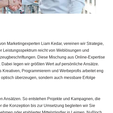
von Marketingexperten Liam Kedar, vereinen wir Strategie,
ser Leistungsspektrum reicht von Weblösungen und
rzeugbeschriftungen. Diese Mischung aus Online-Expertise
t. Dabei legen wir größten Wert auf persönliche Ansätze.
us Kreativen, Programmierern und Werbeprofis arbeitet eng
ur optisch überzeugen, sondern auch messbare Erfolge
ten Ansätzen. So entstehen Projekte und Kampagnen, die
r die Konzeption bis zur Umsetzung begleiten wir Sie
nehmen oder etablierter Mittelständler in Leimen, Nußloch,