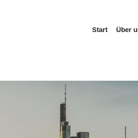
Start
Über u
nik oder ✓Werbeagentur, Fahrzeugfolierung, Webdesign, Fa
ch ✓Fahrzeugbeschriftung für Sandhausen bei Kedar & Part