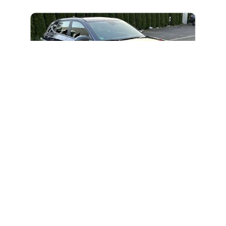
KFZ-Beschriftung
Wir machen Ihr Fahrzeug zur mobilen
Werbefläche mit langlebigen und auffälligen
Beschriftungen.