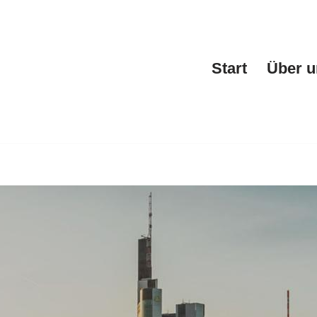
Start
Über u
artner und ✓Werbeagentur, Fahrzeugfolierung, Webdesign, F
lierung und ✓Fahrzeugbeschriftung für Montabaur. ➡️ Keda