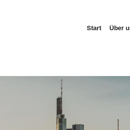
Start
Über u
lorstadt für Werbetechnik oder ✓Webdesign, Werbeagentur, 
eagentur, ✓Fahrzeugfolierung und ✓Fahrzeugbeschriftung in