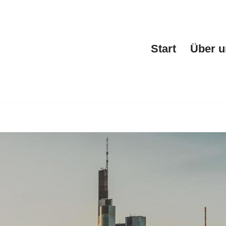
Start
Über u
g bei ↗️Kedar & Partner oder ✓Werbeagentur, Webdesign, F
lierung oder ✓Fahrzeugbeschriftung für Dornburg: ➡️ Keda