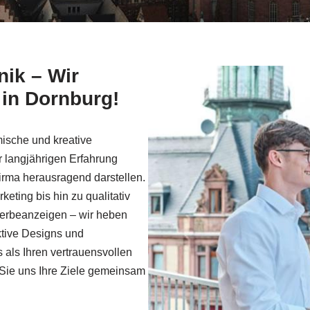
ik – Wir
 in Dornburg!
mische und kreative
r langjährigen Erfahrung
Firma herausragend darstellen.
ting bis hin zu qualitativ
Werbeanzeigen – wir heben
ktive Designs und
 als Ihren vertrauensvollen
 Sie uns Ihre Ziele gemeinsam