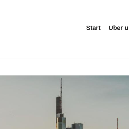
Start
Über u
Werbetechnik und ✓Fahrzeugfolierung, Werbeagentur, Webde
lierung als auch ✓Fahrzeugbeschriftung für Andernach? ➡️